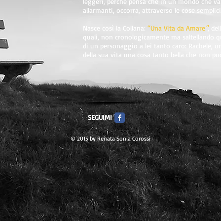
leggeri, perché pensa che in un mondo che va
allarmanti, occorra, attraverso le cose semplici
Nasce così la Collana:
“Una Vita da Amare
"
, de
quali, non cronologicamente ma saltellando qua
di un personaggio a lei tanto caro: Rachele, 
della sua vita una cosa tanto bella che non p
SEGUIMI
© 2015 by Renata Sonia Corossi