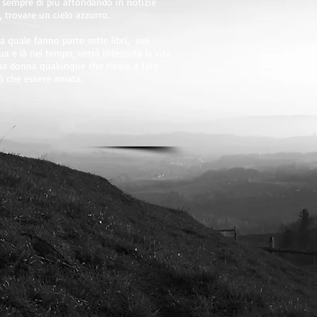
 sempre di più affondando in notizie
, trovare un cielo azzurro.
lla quale fanno parte sette libri, nei
 e là nel tempo, verrà intessuta la vita
una donna qualunque che riesce a fare
uò che essere amata.