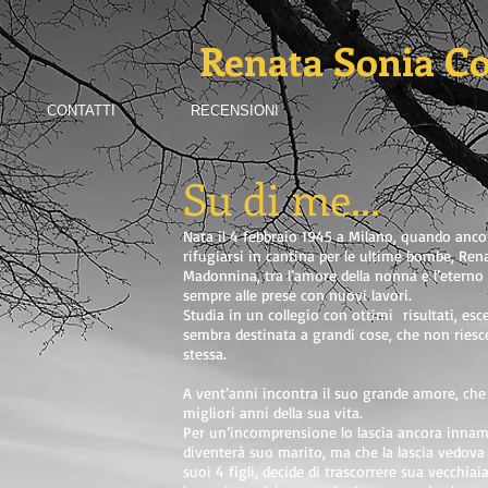
Renata Sonia Co
CONTATTI
RECENSIONI
Su di me...
Nata il 4 febbraio 1945 a Milano, quando ancor
rifugiarsi in cantina per le ultime bombe, Rena
Madonnina, tra l’amore della nonna e l’etern
sempre alle prese con nuovi lavori.
Studia in un collegio con ottimi risultati, esc
sembra destinata a grandi cose, che non riesce 
stessa.
A vent’anni incontra il suo grande amore, che l
migliori anni della sua vita.
Per un’incomprensione lo lascia ancora innam
diventerà suo marito, ma che la lascia vedova
suoi 4 figli, decide di trascorrere sua vecchiaia