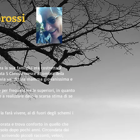
rossi
a la sua famiglia era costretta a
ta S Corossi cresce all’ombra della
o via vai di una mamma giovanissima e
e per frequentare le superiori, in quanto
a realizzare dato la scarsa stima di se
a farà vivere, al di fuori degli schemi i
orata e trova conforto in quello che
 solo dopo pochi anni. Circondata dai
 scrivendo piccoli racconti, veloci,